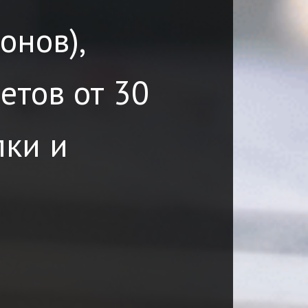
онов),
етов от 30
пки и