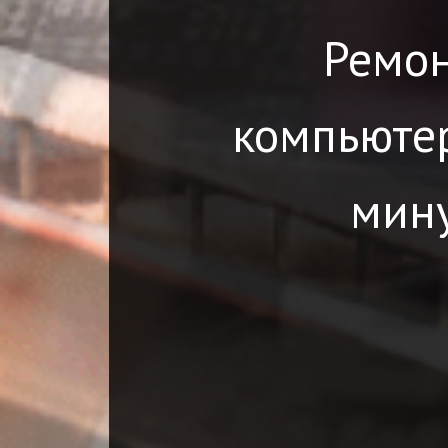
Ремон
компьютер
мину